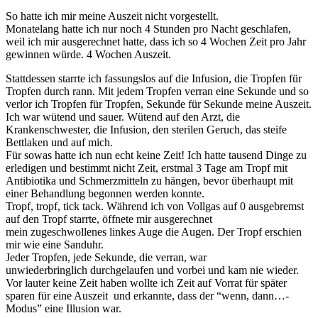
So hatte ich mir meine Auszeit nicht vorgestellt.
Monatelang hatte ich nur noch 4 Stunden pro Nacht geschlafen,
weil ich mir ausgerechnet hatte, dass ich so 4 Wochen Zeit pro Jahr
gewinnen würde. 4 Wochen Auszeit.
Stattdessen starrte ich fassungslos auf die Infusion, die Tropfen für
Tropfen durch rann. Mit jedem Tropfen verran eine Sekunde und so
verlor ich Tropfen für Tropfen, Sekunde für Sekunde meine Auszeit.
Ich war wütend und sauer. Wütend auf den Arzt, die
Krankenschwester, die Infusion, den sterilen Geruch, das steife
Bettlaken und auf mich.
Für sowas hatte ich nun echt keine Zeit! Ich hatte tausend Dinge zu
erledigen und bestimmt nicht Zeit, erstmal 3 Tage am Tropf mit
Antibiotika und Schmerzmitteln zu hängen, bevor überhaupt mit
einer Behandlung begonnen werden konnte.
Tropf, tropf, tick tack. Während ich von Vollgas auf 0 ausgebremst
auf den Tropf starrte, öffnete mir ausgerechnet
mein zugeschwollenes linkes Auge die Augen. Der Tropf erschien
mir wie eine Sanduhr.
Jeder Tropfen, jede Sekunde, die verran, war
unwiederbringlich durchgelaufe
n und vorbei und kam nie wieder.
Vor lauter keine Zeit haben wollte ich Zeit auf Vorrat für später
sparen für eine Auszeit und erkannte, dass der “wenn, dann…-
Modus” eine Illusion war.