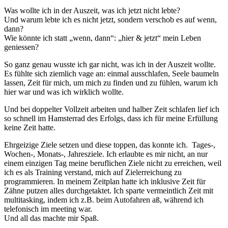
Was wollte ich in der Auszeit, was ich jetzt nicht lebte?
Und warum lebte ich es nicht jetzt, sondern verschob es auf wenn,
dann?
Wie könnte ich statt „wenn, dann“: „hier & jetzt“ mein Leben
geniessen?
So ganz genau wusste ich gar nicht, was ich in der Auszeit wollte.
Es fühlte sich ziemlich vage an: einmal ausschlafen, Seele baumeln
lassen, Zeit für mich, um mich zu finden und zu fühlen, warum ich
hier war und was ich wirklich wollte.
Und bei doppelter Vollzeit arbeiten und halber Zeit schlafen lief ich
so schnell im Hamsterrad des Erfolgs, dass ich für meine Erfüllung
keine Zeit hatte.
Ehrgeizige Ziele setzen und diese toppen, das konnte ich. Tages-,
Wochen-, Monats-, Jahresziele. Ich erlaubte es mir nicht, an nur
einem einzigen Tag meine beruflichen Ziele nicht zu erreichen, weil
ich es als Training verstand, mich auf Zielerreichung zu
programmieren. In meinem Zeitplan hatte ich inklusive Zeit für
Zähne putzen alles durchgetaktet. Ich sparte vermeintlich Zeit mit
multitasking, indem ich z.B. beim Autofahren aß, während ich
telefonisch im meeting war.
Und all das machte mir Spaß.